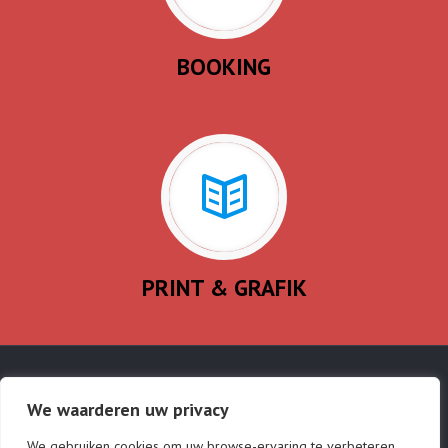
BOOKING
PRINT & GRAFIK
© wddp websolutions · info@wddp.nl · Tel. 06
We waarderen uw privacy
51 225.947
mallorca-nieuws.nl | mallorca-services.es |
We gebruiken cookies om uw browse-ervaring te verbeteren,